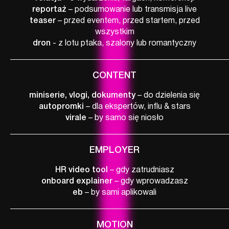
reportaż
– podsumowanie lub transmisja live
teaser
– przed eventem, przed startem, przed
wszystkim
dron
- z lotu ptaka, szalony lub romantyczny
CONTENT
miniserie, vlogi, dokumenty
– do dzielenia się
autopromki
– dla ekspertów, influ & stars
virale
– by samo się niosło
EMPLOYER
HR video tool
– gdy zatrudniasz
onboard explainer
– gdy wprowadzasz
eb
– by sami aplikowali
MOTION