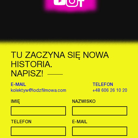
TU ZACZYNA SIĘ NOWA
HISTORIA.
NAPISZ!
E-MAIL
TELEFON
kolektyw@lodzfilmowa.com
+48 606 26 10 20
IMIĘ
NAZWISKO
TELEFON
E-MAIL