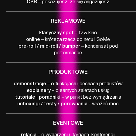
CSR
– pokazujesz, że się angażujesz
REKLAMOWE
klasyczny spot
– tv & kino
online
– krótsza rzecz do netu i SoMe
pre-roll / mid-roll / bumper
– kondensat pod
performance
PRODUKTOWE
demonstracje
– o funkcjach i cechach produktów
explainery
– o samych zaletach usług
tutoriale i poradniki
– w punkt bez wymądrzania
unboxingi / testy / porównania
- wrażeń moc
EVENTOWE
relacja
– o wydarzeniu, targach, konferencji